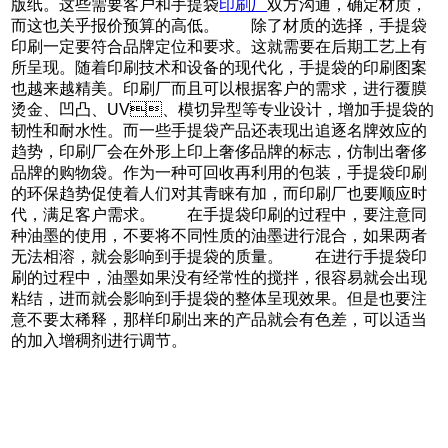
版纸。这些需要客户和手提袋
印刷厂
双方沟通，确定材质，
而这也关乎报价预算的高低。 除了材质的选择，手提袋
印刷一定要符合品牌定位和要求。这就需要在后期工艺上有
所呈现。随着印刷技术和设备的现代化，手提袋的印刷图案
也越来越精美。印刷厂而且可以根据客户的需求，进行覆膜
烫金、凹凸、UV、模切异型等专业设计，增加手提袋的
韧性和耐水性。而一些手提袋产品还表现出追逐名牌效应的
趋势，印刷厂会在外形上印上奢侈品牌的标志，仿制出奢侈
品牌的购物袋。作为一种可回收再利用的包装，手提袋印刷
的环保趋势促使着人们对其青睐有加，而印刷厂也要顺应时
代，满足客户需求。 在手提袋印刷的过程中，要注意同
种油墨的使用，不要将不同性质的油墨进行混合，如果两者
无法相溶，就会影响到手提袋的质量。 在进行手提袋印
刷的过程中，油墨如果没有经常性的搅拌，很容易就会出现
粘结，进而就会影响到手提袋的整体呈现效果。但是也要注
意不要太稀释，那样印刷出来的产品就会有色差，可以适当
的加入增稠剂进行调节。