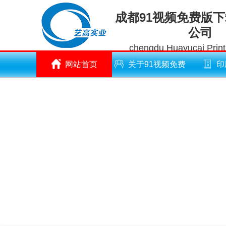
成都91视频免费版
公司
chengdu Huayucai Printi
网站首页
关于91视频免费
印
版下载