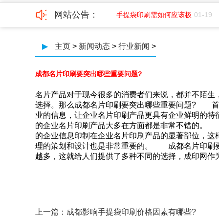
网站公告：
免费版下载印务2022新春团
01-27
手提袋印刷需如何应该极
01-19
▶
主页
>
新闻动态
>
行业新闻
>
成都名片印刷要突出哪些重要问题?
名片产品对于现今很多的消费者们来说，都并不陌生
选择。那么成都名片印刷要突出哪些重要问题? 
业的信息，让企业名片印刷产品更具有企业鲜明的特征
的企业名片印刷产品大多在方面都是非常不错的。 
的企业信息印制在企业名片印刷产品的显著部位，这样可
理的策划和设计也是非常重要的。 成都名片印刷要突
越多，这就给人们提供了多种不同的选择，成印网
上一篇：
成都影响手提袋印刷价格因素有哪些?