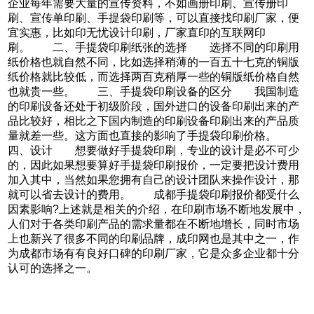
企业每年需要大量的宣传资料，不如画册印刷、宣传册印
刷、宣传单印刷、手提袋印刷等，可以直接找印刷厂家，便
宜实惠，比如印无忧设计印刷，厂家直印的互联网印
刷。 二、手提袋印刷纸张的选择 选择不同的印刷用
纸价格也就自然不同，比如选择稍薄的一百五十七克的铜版
纸价格就比较低，而选择两百克稍厚一些的铜版纸价格自然
也就贵一些。 三、手提袋印刷设备的区分 我国制造
的印刷设备还处于初级阶段，国外进口的设备印刷出来的产
品比较好，相比之下国内制造的印刷设备印刷出来的产品质
量就差一些。这方面也直接的影响了手提袋印刷价格。
四、设计 想要做好手提袋印刷，专业的设计是必不可少
的，因此如果想要算好手提袋印刷报价，一定要把设计费用
加入其中，当然如果您拥有自己的设计团队来操作设计，那
就可以省去设计的费用。 成都手提袋印刷报价都受什么
因素影响?上述就是相关的介绍，在印刷市场不断地发展中，
人们对于各类印刷产品的需求量都在不断地增长，同时市场
上也新兴了很多不同的印刷品牌，成印网也是其中之一，作
为成都市场有有良好口碑的印刷厂家，它是众多企业都十分
认可的选择之一。