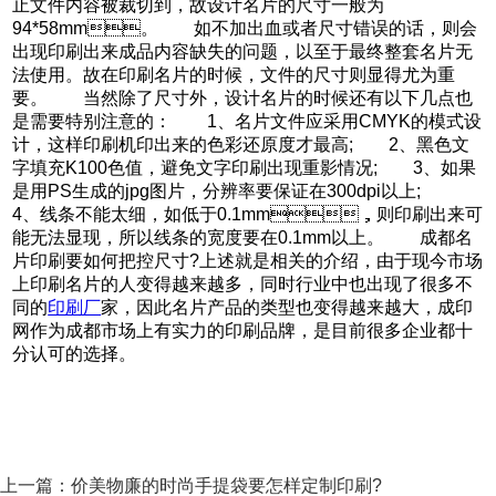
止文件内容被裁切到，故设计名片的尺寸一般为
94*58mm。 如不加出血或者尺寸错误的话，则会
出现印刷出来成品内容缺失的问题，以至于最终整套名片无
法使用。故在印刷名片的时候，文件的尺寸则显得尤为重
要。 当然除了尺寸外，设计名片的时候还有以下几点也
是需要特别注意的： 1、名片文件应采用CMYK的模式设
计，这样印刷机印出来的色彩还原度才最高; 2、黑色文
字填充K100色值，避免文字印刷出现重影情况; 3、如果
是用PS生成的jpg图片，分辨率要保证在300dpi以上;
4、线条不能太细，如低于0.1mm，则印刷出来可
能无法显现，所以线条的宽度要在0.1mm以上。 成都名
片印刷要如何把控尺寸?上述就是相关的介绍，由于现今市场
上印刷名片的人变得越来越多，同时行业中也出现了很多不
同的
印刷厂
家，因此名片产品的类型也变得越来越大，成印
网作为成都市场上有实力的印刷品牌，是目前很多企业都十
分认可的选择。
上一篇：
价美物廉的时尚手提袋要怎样定制印刷?