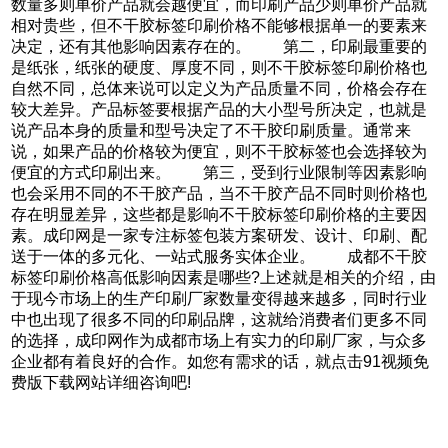
数量多则单价产品就会越便宜，而印刷产品少则单价产品就
相对贵些，但不干胶标签印刷价格不能够根据单一的要素来
决定，还有其他影响因素存在的。 第二，印刷最重要的
是纸张，纸张的硬度、厚度不同，则不干胶标签印刷价格也
自然不同，总体来说可以定义为产品质量不同，价格会存在
较大差异。产品标签要根据产品的大小型号所决定，也就是
说产品本身的质量和型号决定了不干胶印刷质量。通常来
说，如果产品的价格较为便宜，则不干胶标签也会选择较为
便宜的方式印刷出来。 第三，受到行业限制等因素影响
也会采用不同的不干胶产品，当不干胶产品不同时则价格也
存在明显差异，这些都是影响不干胶标签印刷价格的主要因
素。成印网是一家专注标签包装方案研发、设计、印刷、配
送于一体的多元化、一站式服务实体企业。 成都不干胶
标签印刷价格高低影响因素是哪些?上述就是相关的介绍，由
于现今市场上的生产印刷厂家数量变得越来越多，同时行业
中也出现了很多不同的印刷品牌，这就给消费者们更多不同
的选择，成印网作为成都市场上有实力的印刷厂家，与众多
企业都有着良好的合作。如您有需求的话，就点击91视频免
费版下载网站详细咨询吧!