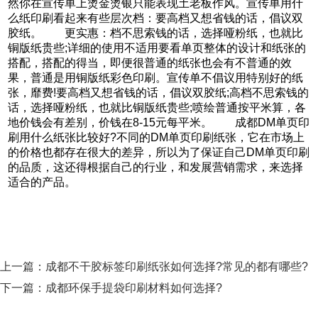
然你在宣传单上烫金烫银只能表现土老板作风。宣传单用什
么纸印刷看起来有些层次档：要高档又想省钱的话，倡议双
胶纸。 更实惠：档不思索钱的话，选择哑粉纸，也就比
铜版纸贵些;详细的使用不适用要看单页整体的设计和纸张的
搭配，搭配的得当，即便很普通的纸张也会有不普通的效
果，普通是用铜版纸彩色印刷。宣传单不倡议用特别好的纸
张，靡费!要高档又想省钱的话，倡议双胶纸;高档不思索钱的
话，选择哑粉纸，也就比铜版纸贵些;喷绘普通按平米算，各
地价钱会有差别，价钱在8-15元每平米。 成都DM单页印
刷用什么纸张比较好?不同的DM单页印刷纸张，它在市场上
的价格也都存在很大的差异，所以为了保证自己DM单页印刷
的品质，这还得根据自己的行业，和发展营销需求，来选择
适合的产品。
上一篇：
成都不干胶标签印刷纸张如何选择?常见的都有哪些?
下一篇：
成都环保手提袋印刷材料如何选择?