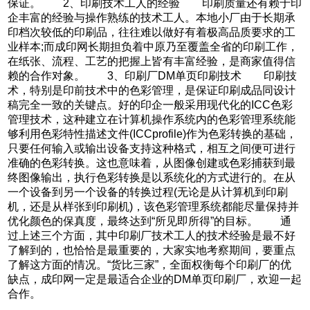
保证。 2、印刷技术工人的经验 印刷质量还有赖于印
企丰富的经验与操作熟练的技术工人。本地小厂由于长期承
印档次较低的印刷品，往往难以做好有着极高品质要求的工
业样本;而成印网长期担负着中原乃至覆盖全省的印刷工作，
在纸张、流程、工艺的把握上皆有丰富经验，是商家值得信
赖的合作对象。 3、印刷厂DM单页印刷技术 印刷技
术，特别是印前技术中的色彩管理，是保证印刷成品同设计
稿完全一致的关键点。好的印企一般采用现代化的ICC色彩
管理技术，这种建立在计算机操作系统内的色彩管理系统能
够利用色彩特性描述文件(ICCprofile)作为色彩转换的基础，
只要任何输入或输出设备支持这种格式，相互之间便可进行
准确的色彩转换。这也意味着，从图像创建或色彩捕获到最
终图像输出，执行色彩转换是以系统化的方式进行的。在从
一个设备到另一个设备的转换过程(无论是从计算机到印刷
机，还是从样张到印刷机)，该色彩管理系统都能尽量保持并
优化颜色的保真度，最终达到“所见即所得”的目标。 通
过上述三个方面，其中印刷厂技术工人的技术经验是最不好
了解到的，也恰恰是最重要的，大家实地考察期间，要重点
了解这方面的情况。“货比三家”，全面权衡每个印刷厂的优
缺点，成印网一定是最适合企业的DM单页印刷厂，欢迎一起
合作。