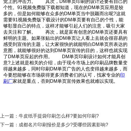
觉上的冲击力。 其次，DM单页印刷的设计还要有自己的
个性。91视频免费版下载都知道，现在的DM单页应用是较
多的，但是如何能够在众多的DM单页当中脱颖而出呢?这就
需要91视频免费版下载设计的DM单页要有自己的个性，能
够彰显自己的特点，这样才能够引起人们的注意，吸引大家
去关注和了解。 再次，就是富有创意的DM单页还要具有
鲜明的主题。如果张贴出的DM单页让人看上去就会很容易的
感受到宣传的主题，让大家很快的就能明白DM单页所表达的
意图，就能够很好的达到DM单页宣传的目的，这样也就实现
了DM单页应起的作用。 DM单页印刷设计如何才能具创
意?上述就是相关的介绍，由于现今市场上的印刷品牌数量变
得越来越多，同时印刷DM单页广告的人也变得越来越多，而
今要想能够在市场获得更多消费者们的认可，找家专业的
印
刷厂
家就是重点，否则DM单页宣传效果也就难以实现。
上一篇：
牛皮纸手提袋印刷怎么样?要如何印刷?
下一篇：
成都名片印刷报价是多少?受哪些因素影响?