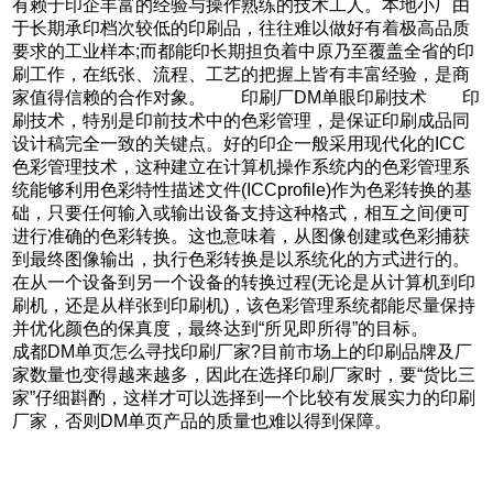
有赖于印企丰富的经验与操作熟练的技术工人。本地小厂由
于长期承印档次较低的印刷品，往往难以做好有着极高品质
要求的工业样本;而都能印长期担负着中原乃至覆盖全省的印
刷工作，在纸张、流程、工艺的把握上皆有丰富经验，是商
家值得信赖的合作对象。 印刷厂DM单眼印刷技术 印
刷技术，特别是印前技术中的色彩管理，是保证印刷成品同
设计稿完全一致的关键点。好的印企一般采用现代化的ICC
色彩管理技术，这种建立在计算机操作系统内的色彩管理系
统能够利用色彩特性描述文件(ICCprofile)作为色彩转换的基
础，只要任何输入或输出设备支持这种格式，相互之间便可
进行准确的色彩转换。这也意味着，从图像创建或色彩捕获
到最终图像输出，执行色彩转换是以系统化的方式进行的。
在从一个设备到另一个设备的转换过程(无论是从计算机到印
刷机，还是从样张到印刷机)，该色彩管理系统都能尽量保持
并优化颜色的保真度，最终达到“所见即所得”的目标。
成都DM单页怎么寻找印刷厂家?目前市场上的印刷品牌及厂
家数量也变得越来越多，因此在选择印刷厂家时，要“货比三
家”仔细斟酌，这样才可以选择到一个比较有发展实力的印刷
厂家，否则DM单页产品的质量也难以得到保障。