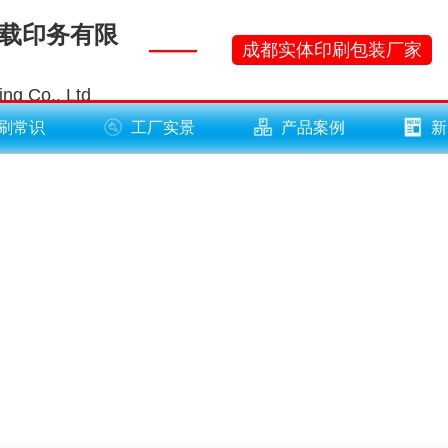
下载印务有限
——
成都实体印刷包装厂家
ng Co., Ltd
刷常识
工厂实景
产品案例
新