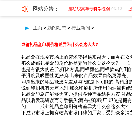
网站公告：
频免费版下载印务招聘平面
07-01
成都纺织高等专科学院创
06-13
提
▶
主页
>
新闻动态
>
行业新闻
>
成都礼品盒印刷价格差异为什么会这么大?
礼品盒在现今市场上的需求变得越来越大，而今在众
那么成都礼品盒印刷价格差异为什么会这么大? 1
也是有很大的差异,打比方说,同样颜色,同样款式的T恤
平滑度及吸墨性更好,印出来的产品效果自然更漂亮
印刷出来的印品能没有差别吗?这是不可能的,高精度的
说到印刷机有天差地别,那么印刷机所使用的油墨也绝对
礼品盒印刷厂能够为客户提供多种产品结构方案,礼品
品以后发现错误而导致损失;而有些印刷厂,即使是拥
的。 成都礼品盒印刷价格差异为什么会这么大?上述
下成都市场上拥有较高市场口碑的厂家，受到众多消费者