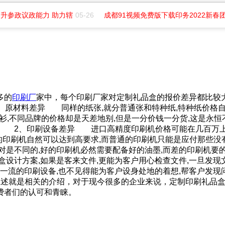
升参政议政能力 助力辖
05-26
成都91视频免费版下载印务2022新春团
多的
印刷厂
家中，每个印刷厂家对定制礼品盒的报价差异都比较大
、原材料差异 同样的纸张,就分普通张和特种纸,特种纸价格
衫,不同品牌的价格却是天差地别,但是一分价钱一分货,这是永恒不
。 2、印刷设备差异 进口高精度印刷机价格可能在几百
印刷机自然可以达到高要求,而普通的印刷机只能是应付那些没有要
是不同的,好的印刷机必然需要配备好的油墨,而差的印刷机要的只是
盒设计方案,如果是客来文件,更能为客户用心检查文件,一旦发现
有一流的印刷设备,也不见得能为客户设身处地的着想,帮客户发现
就是相关的介绍，对于现今很多的企业来说，定制印刷礼品盒
们的认可和青睐。