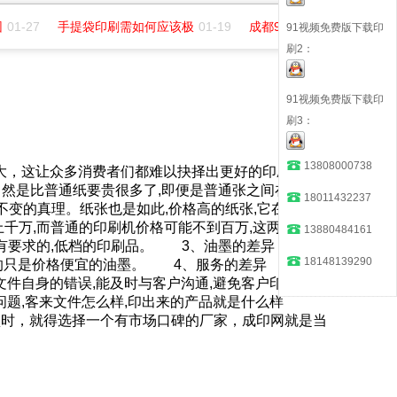
01-27
手提袋印刷需如何应该极
01-19
成都91视频免费版下载印务
91视频免费版下载印
刷2：
91视频免费版下载印
刷3：
13808000738
，这让众多消费者们都难以抉择出更好的印刷厂家。
自然是比普通纸要贵很多了,即便是普通张之间在价格上
18011432237
变的真理。纸张也是如此,价格高的纸张,它在光泽度
万上千万,而普通的印刷机价格可能不到百万,这两种设备
13880484161
求的,低档的印刷品。 3、油墨的差异 前面
18148139290
价格便宜的油墨。 4、服务的差异 有的
文件自身的错误,能及时与客户沟通,避免客户印出来产
问题,客来文件怎么样,印出来的产品就是什么样
时，就得选择一个有市场口碑的厂家，成印网就是当