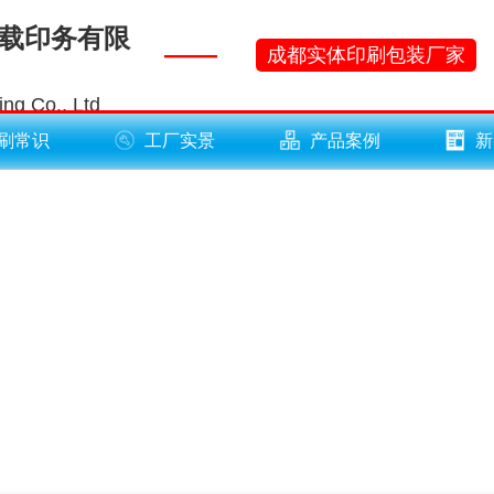
下载印务有限
——
成都实体印刷包装厂家
ng Co., Ltd
刷常识
工厂实景
产品案例
新