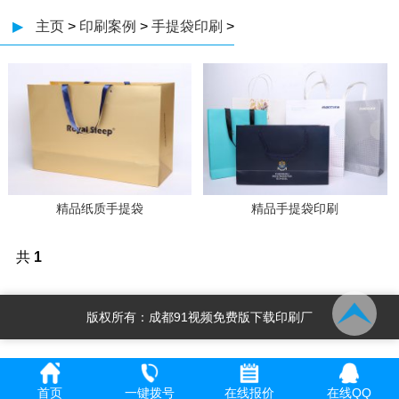
▶
主页
>
印刷案例
>
手提袋印刷
>
精品纸质手提袋
精品手提袋印刷
共
1
页
2
条
版权所有：成都91视频免费版下载印刷厂
记
录
网站地图
首页
一键拨号
在线报价
在线QQ